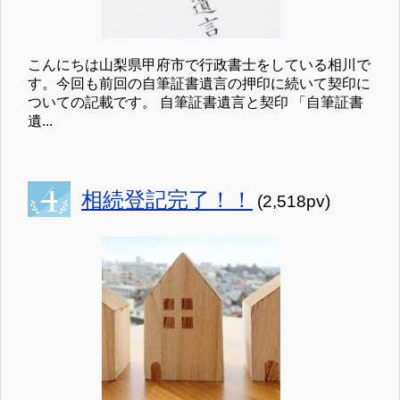
こんにちは山梨県甲府市で行政書士をしている相川で
す。今回も前回の自筆証書遺言の押印に続いて契印に
ついての記載です。 自筆証書遺言と契印 「自筆証書
遺...
相続登記完了！！
(2,518pv)